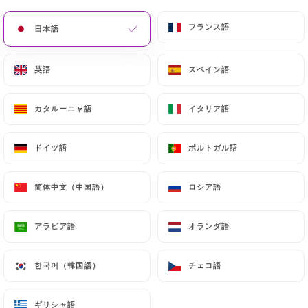
フランス語
フランス語
日本語
日本語
英語
英語
スペイン語
スペイン語
J'Club
カタルーニャ語
カタルーニャ語
イタリア語
イタリア語
ドイツ語
ドイツ語
ポルトガル語
ポルトガル語
レビュー件数 11
RESTAURANT - BAR
简体中文（中国語）
简体中文（中国語）
ロシア語
ロシア語
20 Rue De Lappe
75011 Paris France
アラビア語
アラビア語
オランダ語
オランダ語
한국어（韓国語）
한국어（韓国語）
チェコ語
チェコ語
弊社について
ギリシャ語
ギリシャ語