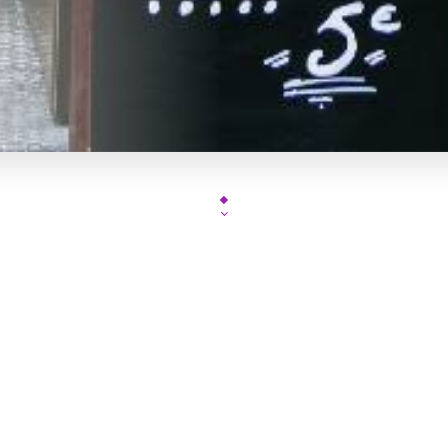
J'Club votre restaurant pour groupe dansant a paris ,restaur
événements privés et professionnels.Placé dans la rue mythiq
lappe, The J'Club ,
restaurant pour groupe dansant a paris
,vo
assises et 500 personnes en buffet,cocktail dînatoire ou soirée