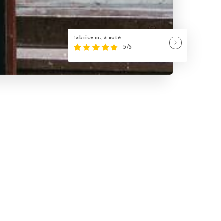
fabrice m., à noté
5/5
ant bar club,un lieu idéal pour vos
ue des nuits parisiennes, la rue de
us accueille sur 2 niveaux,200 places
 dansante du lundi au dimanche de 18h