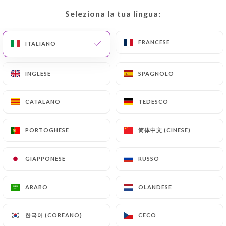
Seleziona la tua lingua:
Seleziona la tua lingua:
IT
MENU
FRANCESE
FRANCESE
ITALIANO
ITALIANO
INGLESE
INGLESE
SPAGNOLO
SPAGNOLO
/
PAGINA INIZIALE
RECENSIONI
CATALANO
CATALANO
TEDESCO
TEDESCO
Recensioni
简体中文 (CINESE)
简体中文 (CINESE)
PORTOGHESE
PORTOGHESE
GIAPPONESE
GIAPPONESE
RUSSO
RUSSO
11 recensioni su Uniiti
ARABO
ARABO
OLANDESE
OLANDESE
2.7 / 5
한국어 (COREANO)
한국어 (COREANO)
CECO
CECO
Recensioni autentiche e verificate al 100%.