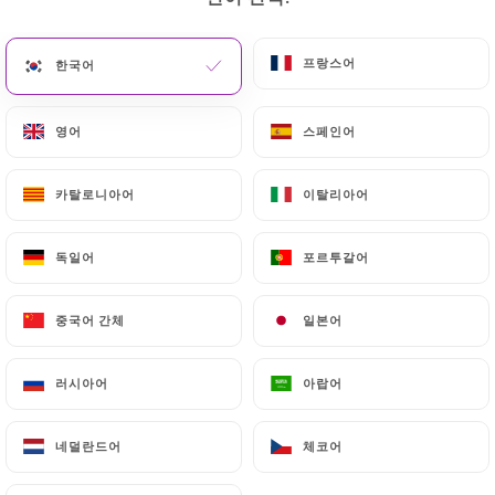
메뉴
KO
프랑스어
프랑스어
한국어
한국어
영어
영어
스페인어
스페인어
카탈로니아어
카탈로니아어
이탈리아어
이탈리아어
/
홈
리뷰
리뷰
독일어
독일어
포르투갈어
포르투갈어
중국어 간체
중국어 간체
일본어
일본어
11 Uniiti 리뷰
러시아어
러시아어
아랍어
아랍어
2.7 / 5
네덜란드어
네덜란드어
체코어
체코어
100% 실제 검증된 리뷰입니다.