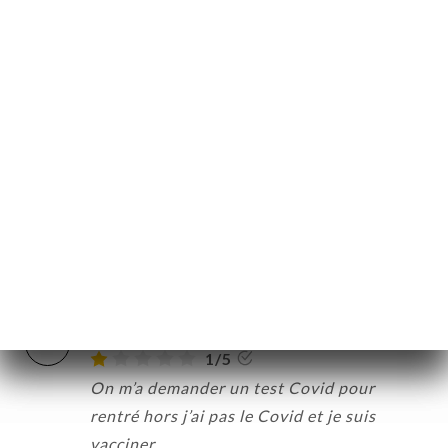
anniversaire au top
26/03/2022
•
01:12
약
기
Alexandre R. 평가
A
러
4/5
01/01/2022
•
05:01
뷰
뉴
Leonnie B. 평가
L
락
2/5
12/12/2021
•
01:30
Jeph K. 평가
J
1/5
On m’a demander un test Covid pour
rentré hors j’ai pas le Covid et je suis
vacciner.