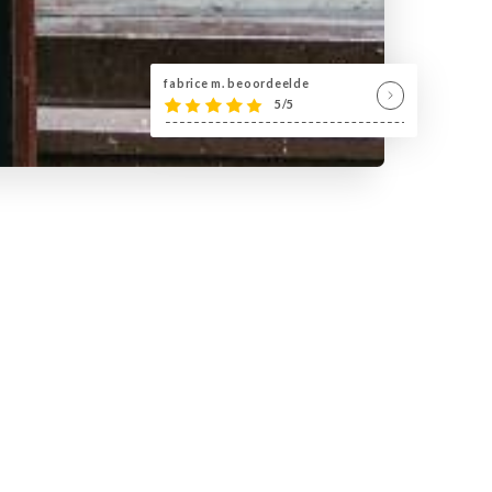
fabrice m. beoordeelde
5/5
ant bar club,un lieu idéal pour vos
ue des nuits parisiennes, la rue de
us accueille sur 2 niveaux,200 places
 dansante du lundi au dimanche de 18h