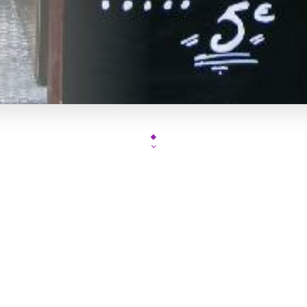
J'Club votre restaurant pour groupe dansant a paris ,restaur
événements privés et professionnels.Placé dans la rue mythiq
lappe, The J'Club ,
restaurant pour groupe dansant a paris
,vo
assises et 500 personnes en buffet,cocktail dînatoire ou soirée